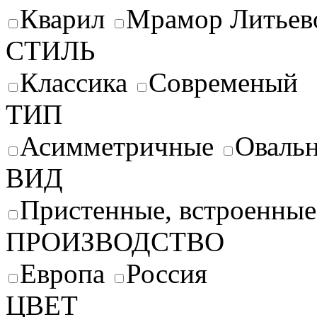
Кварил
Мрамор Литьев
СТИЛЬ
Классика
Современый
ТИП
Асимметричные
Оваль
ВИД
Пристенные, встроенны
ПРОИЗВОДСТВО
Европа
Россия
ЦВЕТ