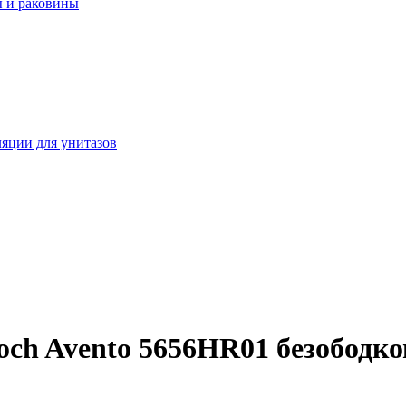
 и раковины
яции для унитазов
Boch Avento 5656HR01 безободк