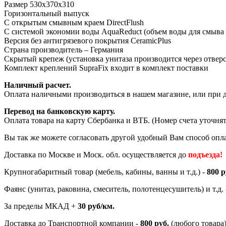
Размер 530x370x310
Горизонтальный выпуск
С открытым смывным краем DirectFlush
С системой экономии воды AquaReduct (объем воды для смыва 3
Версия без антигрязевого покрытия CeramicPlus
Страна производитель – Германия
Скрытый крепеж (установка унитаза производится через отверс
Комплект креплений SupraFix входит в комплект поставки
Наличный расчет.
Оплата наличными производиться в нашем магазине, или при 
Перевод на банковскую карту.
Оплата товара на карту Сбербанка и ВТБ. (Номер счета уточнят
Вы так же можете согласовать другой удобный Вам способ опл
Доставка по Москве и Моск. обл. осуществляется до
подъезда!
Крупногабаритный товар (мебель, кабины, ванны и т.д.) -
800 р
Фаянс (унитаз, раковина, смеситель, полотенцесушитель) и т.д.
За пределы МКАД +
30 руб/км.
Доставка до Транспортной компании -
800 руб.
(любого товара